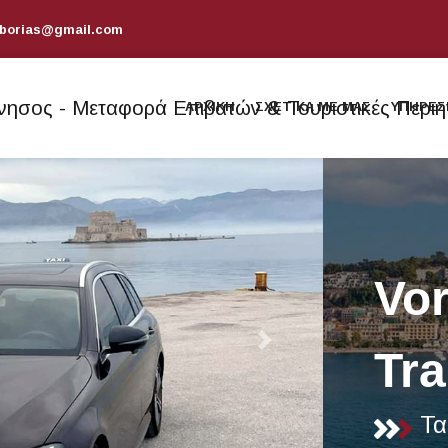
sborias@gmail.com
ΑΡΧΙΚΗ
ΣΧΕΤΙΚΑ ΜΕ ΜΑΣ
ΥΠΗΡΕΣ
Vor
Tra
Τα