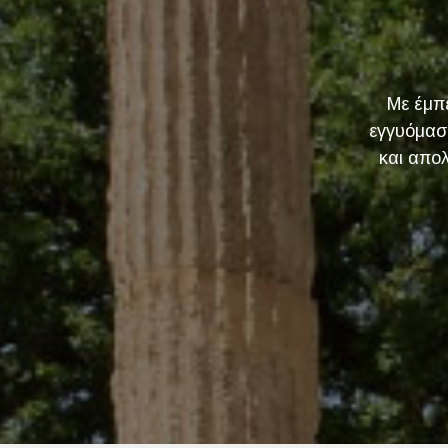
Με έμπε
εγγυόμασ
και απο