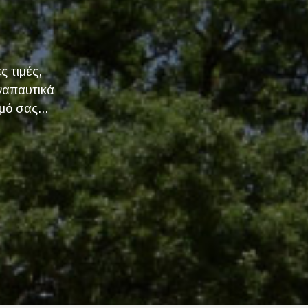
ς τιμές,
ναπαυτικά
ό σας...