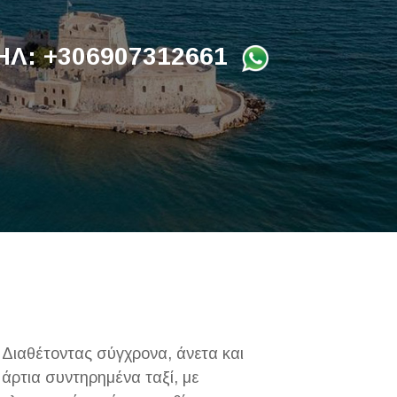
Λ: +306907312661
Διαθέτοντας σύγχρονα, άνετα και
άρτια συντηρημένα ταξί, με